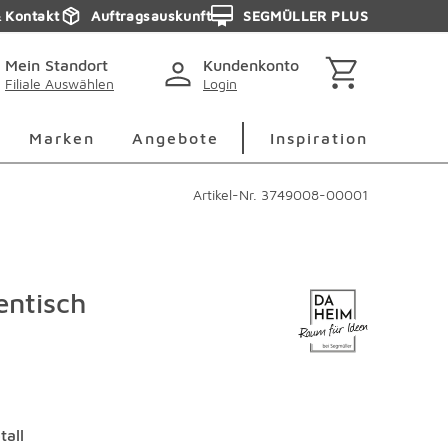
& Kontakt
Auftragsauskunft
SEGMÜLLER PLUS
Mein Standort
Kundenkonto
Filiale Auswählen
Login
berspringen
Deko Überspringen
Marken Überspringen
Inspirati
Marken
Angebote
Inspiration
Artikel-Nr.
3749008-00001
entisch
tall