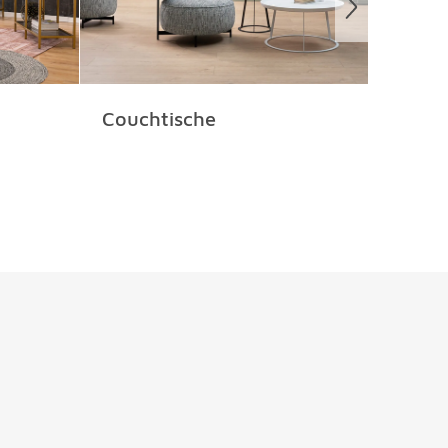
Couchtische
Deko