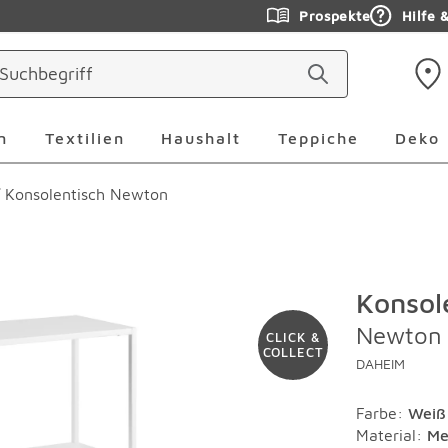
Prospekte
Hilfe 
ringen
Leuchten Überspringen
Textilien Überspringen
Haushalt Überspringen
Teppiche Ü
n
Textilien
Haushalt
Teppiche
Deko
Konsolentisch Newton
Konsol
Newton
CLICK &
COLLECT
DAHEIM
Farbe
:
Weiß
Material
:
Me