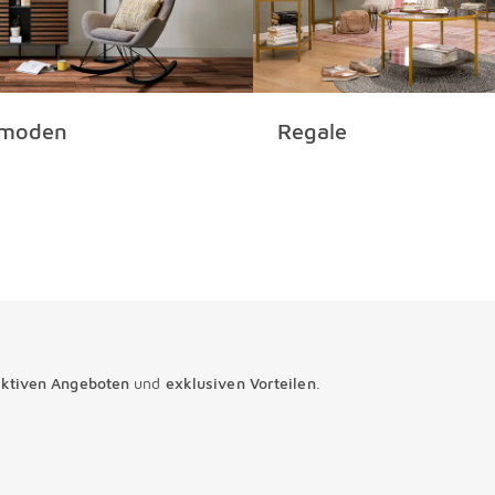
moden
Regale
aktiven Angeboten
und
exklusiven Vorteilen
.