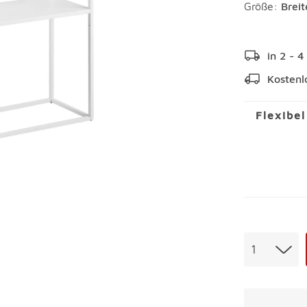
Größe:
Brei
in 2 - 
Kostenl
Flexibe
Menge
1