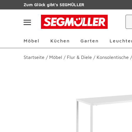
Zum Hauptinhalt
Zum Glück gibt's SEGMÜLLER
Navigation überspringen
Möbel Überspringen
Küchen Überspringen
Garten Übersp
Möbel
Küchen
Garten
Leuchte
Startseite
/
Möbel
/
Flur & Diele
/
Konsolentische
/
Produktbilder überspringen