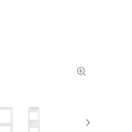
Retourenau
spezielle L
finden Sie 
Polstermöb
entfernen.
Ränder.
Etwas Salz
Putzmittel
hilft ein S
sollten Si
Strom vert
putzen müs
einen sonn
Und zu gut
Staubsauge
Wasser und
schnell de
sollte der 