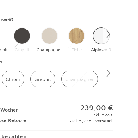
en
inweiß
hmir
Graphit
Champagner
Eiche
Alpinweiß
en
ß
Chrom
Graphit
Champagner
239,00 €
8 Wochen
inkl. MwSt.
ose Retoure
zzgl. 5,99 €
Versand
l bezahlen