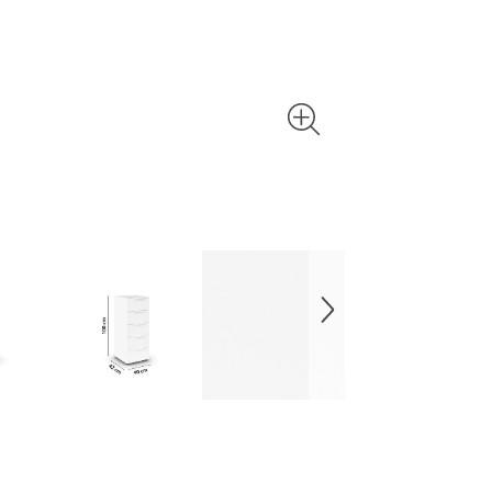
empfindlic
Pflege beh
Glas und K
man Flecken
entspreche
alte Zeitu
übrigens i