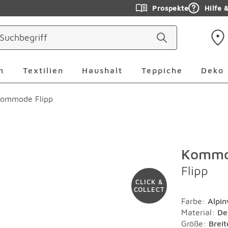
Prospekte
Hilfe 
ringen
Leuchten Überspringen
Textilien Überspringen
Haushalt Überspringen
Teppiche Ü
n
Textilien
Haushalt
Teppiche
Deko
ommode Flipp
Komm
Flipp
CLICK &
COLLECT
Farbe
:
Alpi
Material
:
De
Größe:
Brei