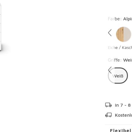
Überspring
Farbe
:
Alp
Eiche / Kasc
Überspring
Griffe
:
Wei
Weiß
in 7 - 
Kostenl
Flexibe