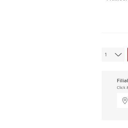
Menge
1
Fili
Click