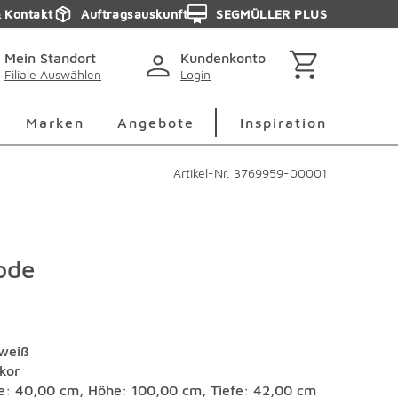
& Kontakt
Auftragsauskunft
SEGMÜLLER PLUS
Mein Standort
Kundenkonto
Filiale Auswählen
Login
berspringen
Deko Überspringen
Marken Überspringen
Inspirati
Marken
Angebote
Inspiration
Artikel-Nr.
3769959-00001
ode
nweiß
kor
te: 40,00 cm, Höhe: 100,00 cm, Tiefe: 42,00 cm