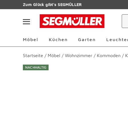
Zum Hauptinhalt
Zum Glück gibt's SEGMÜLLER
Navigation überspringen
Möbel Überspringen
Küchen Überspringen
Garten Übersp
Möbel
Küchen
Garten
Leuchte
Startseite
/
Möbel
/
Wohnzimmer
/
Kommoden
/
K
NACHHALTIG
Produktbilder überspringen