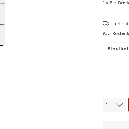
Größe:
Brei
in 4 - 
Kostenl
Flexibe
Menge
1