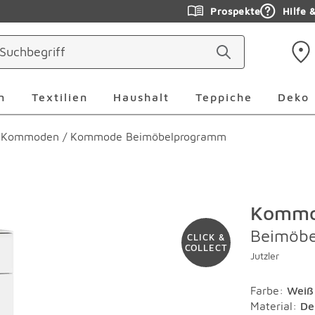
Prospekte
Hilfe 
ringen
Leuchten Überspringen
Textilien Überspringen
Haushalt Überspringen
Teppiche Ü
n
Textilien
Haushalt
Teppiche
Deko
& Kommoden
/
Kommode Beimöbelprogramm
Komm
Beimöb
CLICK &
COLLECT
Jutzler
Farbe
:
Weiß
Material
:
De