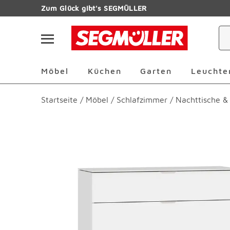
Zum Hauptinhalt
Zum Glück gibt's SEGMÜLLER
Navigation überspringen
Möbel Überspringen
Küchen Überspringen
Garten Übersp
Möbel
Küchen
Garten
Leuchte
Startseite
/
Möbel
/
Schlafzimmer
/
Nachttische 
Produktbilder überspringen