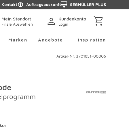
& Kontakt
Auftragsauskunft
SEGMÜLLER PLUS
Mein Standort
Kundenkonto
Filiale Auswählen
Login
berspringen
Deko Überspringen
Marken Überspringen
Inspirati
Marken
Angebote
Inspiration
Artikel-Nr.
3701851-00006
ode
elprogramm
kor