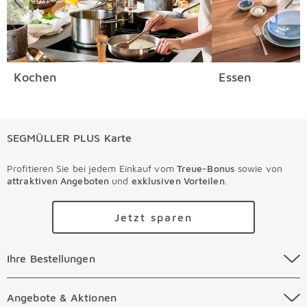
Kochen
Essen
SEGMÜLLER PLUS Karte
Profitieren Sie bei jedem Einkauf vom
Treue-Bonus
sowie von
attraktiven Angeboten
und
exklusiven Vorteilen
.
Jetzt sparen
Ihre Bestellungen Überspringen
Ihre Bestellungen
Online Versandkosten
Angebote & Aktionen Überspringen
Angebote & Aktionen