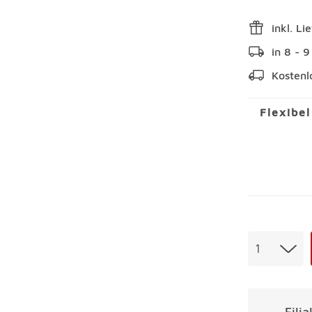
inkl. Li
in 8 - 
Kostenl
Flexibe
Menge
1
Fili