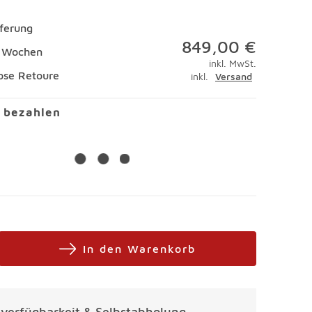
eferung
849,00 €
9 Wochen
inkl. MwSt.
ose Retoure
inkl.
Versand
l bezahlen
In den Warenkorb
alverfügbarkeit & Selbstabholung