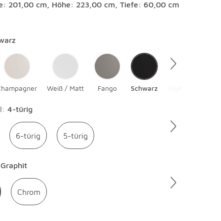
te: 201,00 cm, Höhe: 223,00 cm, Tiefe: 60,00 cm
en
warz
Champagner
Weiß / Matt
Fango
Schwarz
Weiß / Hochglan
en
l
:
4-türig
6-türig
5-türig
en
Graphit
Chrom