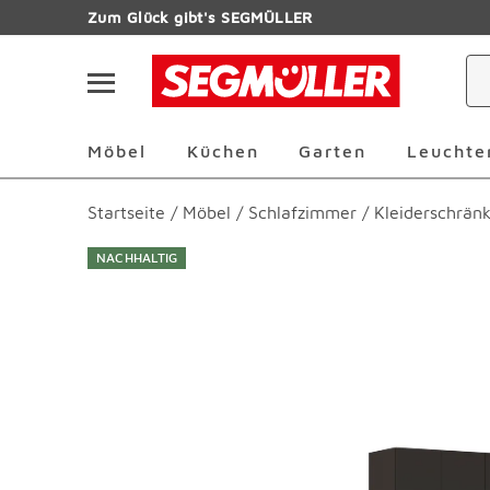
Zum Hauptinhalt
Zum Glück gibt's SEGMÜLLER
Navigation überspringen
Möbel Überspringen
Küchen Überspringen
Garten Übersp
Möbel
Küchen
Garten
Leuchte
Startseite
/
Möbel
/
Schlafzimmer
/
Kleiderschrän
NACHHALTIG
Produktbilder überspringen