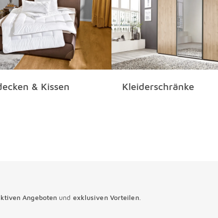
sollte der 
bei hochwe
decken & Kissen
Kleiderschränke
aktiven Angeboten
und
exklusiven Vorteilen
.