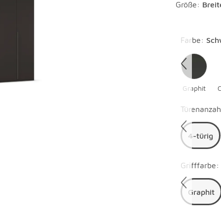
Größe:
Brei
Überspring
Farbe
:
Sch
Graphit
Überspring
Türenanzah
4-türig
Überspring
Grifffarbe
:
Graphit