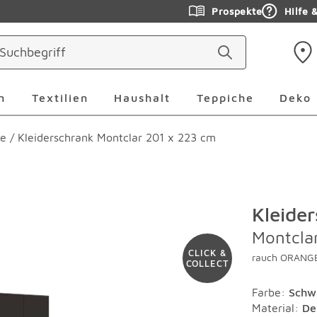
Prospekte
Hilfe 
ringen
Leuchten Überspringen
Textilien Überspringen
Haushalt Überspringen
Teppiche Ü
n
Textilien
Haushalt
Teppiche
Deko
ke
/
Kleiderschrank Montclar 201 x 223 cm
Kleide
Montcla
CLICK &
rauch ORANG
COLLECT
Farbe
:
Schw
Material
:
De