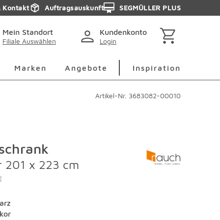
& Kontakt
Auftragsauskunft
SEGMÜLLER PLUS
Mein Standort
Kundenkonto
Filiale Auswählen
Login
berspringen
Deko Überspringen
Marken Überspringen
Inspirati
Marken
Angebote
Inspiration
Artikel-Nr.
3683082-00010
rschrank
r 201 x 223 cm
E
arz
kor