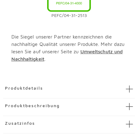
PEFC/04-31-2513
Die Siegel unserer Partner kennzeichnen die
nachhaltige Qualität unserer Produkte. Mehr dazu
lesen Sie auf unserer Seite zu
Umweltschutz und
Nachhaltigkeit
.
Überspringen
Produktdetails
Artikel
Kleiderschrank Montclar-Extra 301 x 223 cm
Produktbeschreibung
Artikelnummer
3683080-00002
Marke
rauch ORANGE
Mit seinem eleganten Design überzeugt der
Zusatzinfos
Material
Dekor
Kleiderschrank Montclar-Extra 301x223 cm aus dem
Hause rauch ORANGE optisch. Er bietet darüber hinaus