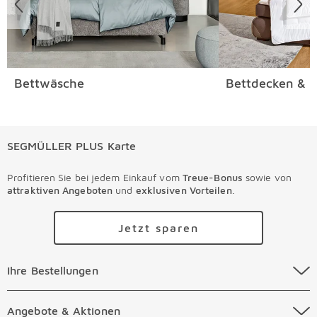
Bettwäsche
Bettdecken & K
SEGMÜLLER PLUS Karte
Profitieren Sie bei jedem Einkauf vom
Treue-Bonus
sowie von
attraktiven Angeboten
und
exklusiven Vorteilen
.
Jetzt sparen
Ihre Bestellungen Überspringen
Ihre Bestellungen
Online Versandkosten
Angebote & Aktionen Überspringen
Angebote & Aktionen