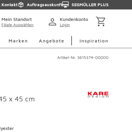
& Kontakt
Auftragsauskunft
SEGMÜLLER PLUS
Mein Standort
Kundenkonto
Filiale Auswählen
Login
berspringen
Deko Überspringen
Marken Überspringen
Inspirati
Marken
Angebote
Inspiration
Artikel-Nr.
3615374-00000
45 x 45 cm
lyester