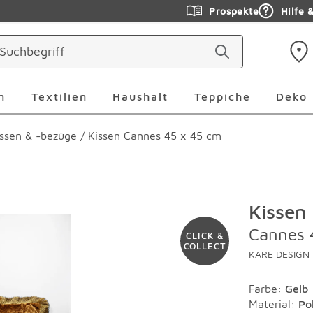
Prospekte
Hilfe 
ringen
Leuchten Überspringen
Textilien Überspringen
Haushalt Überspringen
Teppiche Ü
n
Textilien
Haushalt
Teppiche
Deko
ssen & -bezüge
/
Kissen Cannes 45 x 45 cm
Kissen
Cannes 
CLICK &
COLLECT
KARE DESIGN
Farbe
:
Gelb
Material
:
Po