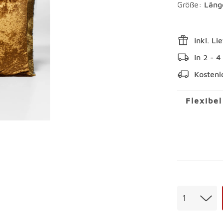
Größe:
Läng
inkl. Li
in 2 - 
Kostenl
Flexibe
Menge
1