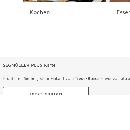
Kochen
Esse
SEGMÜLLER PLUS Karte
Profitieren Sie bei jedem Einkauf vom
Treue-Bonus
sowie von
attr
Jetzt sparen
Ihre Bestellungen
Ihre Bestellungen Überspringen
Online Versandkosten
Angebote & Aktionen
Angebote & Aktionen Überspringen