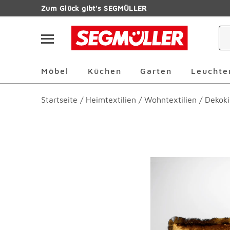
Zum Hauptinhalt
Zum Glück gibt's SEGMÜLLER
Navigation überspringen
Möbel Überspringen
Küchen Überspringen
Garten Übersp
Möbel
Küchen
Garten
Leuchte
Startseite
/
Heimtextilien
/
Wohntextilien
/
Dekoki
Produktbilder überspringen