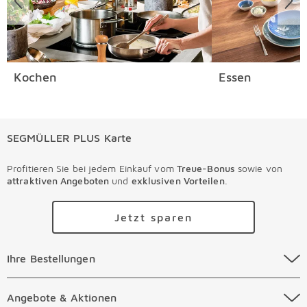
Kochen
Essen
SEGMÜLLER PLUS Karte
Profitieren Sie bei jedem Einkauf vom
Treue-Bonus
sowie von
attraktiven Angeboten
und
exklusiven Vorteilen
.
Jetzt sparen
Ihre Bestellungen Überspringen
Ihre Bestellungen
Online Versandkosten
Angebote & Aktionen Überspringen
Angebote & Aktionen