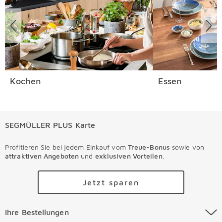
Kochen
Essen
SEGMÜLLER PLUS Karte
Profitieren Sie bei jedem Einkauf vom
Treue-Bonus
sowie von
attraktiven Angeboten
und
exklusiven Vorteilen
.
Jetzt sparen
Ihre Bestellungen Überspringen
Ihre Bestellungen