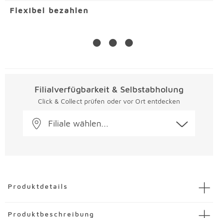
Flexibel bezahlen
Filialverfügbarkeit & Selbstabholung
Click & Collect prüfen oder vor Ort entdecken
Filiale wählen...
Überspringen
Produktdetails
Artikel
Gewürzstreuer Shake Line 12tlg.
Produktbeschreibung