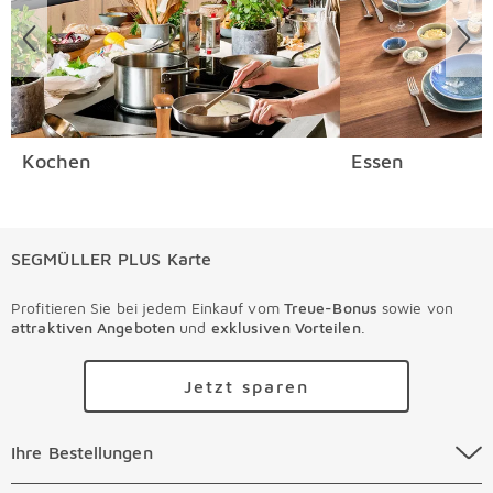
Retourenaufkleber an uns zurück. Einzelheiten hierzu
finden Sie direkt in unseren
AGB
.
Kochen
Essen
SEGMÜLLER PLUS Karte
Profitieren Sie bei jedem Einkauf vom
Treue-Bonus
sowie von
attraktiven Angeboten
und
exklusiven Vorteilen
.
Jetzt sparen
Ihre Bestellungen Überspringen
Ihre Bestellungen