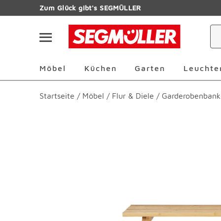
Zum Hauptinhalt
Zum Glück gibt's SEGMÜLLER
Navigation überspringen
Möbel Überspringen
Küchen Überspringen
Garten Übersp
Möbel
Küchen
Garten
Leuchte
Startseite
/
Möbel
/
Flur & Diele
/
Garderobenbank
Produktbilder überspringen