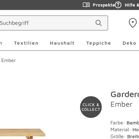
Prospekte
Hilfe 
ringen
Leuchten Überspringen
Textilien Überspringen
Haushalt Überspringen
Teppiche Ü
n
Textilien
Haushalt
Teppiche
Deko
 Ember
Garder
Ember
CLICK &
COLLECT
Farbe
:
Bamb
Material
:
Ho
Größe:
Brei