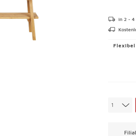
in 2 - 
Kostenl
Flexibe
Menge
1
Fili