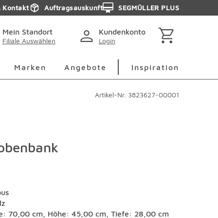
& Kontakt
Auftragsauskunft
SEGMÜLLER PLUS
Mein Standort
Kundenkonto
Filiale Auswählen
Login
berspringen
Deko Überspringen
Marken Überspringen
Inspirati
Marken
Angebote
Inspiration
Artikel-Nr.
3823627-00001
obenbank
us
lz
te: 70,00 cm, Höhe: 45,00 cm, Tiefe: 28,00 cm