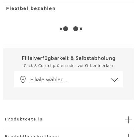
Flexibel bezahlen
Filialverfügbarkeit & Selbstabholung
Click & Collect prüfen oder vor Ort entdecken
Filiale wählen...
Überspringen
Produktdetails
Artikel
Füße-Set Bonnie
Produktbeschreibung