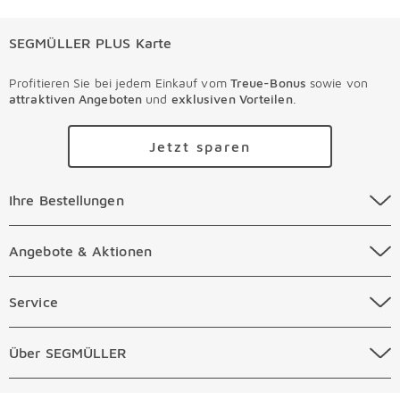
SEGMÜLLER PLUS Karte
Profitieren Sie bei jedem Einkauf vom
Treue-Bonus
sowie von
attraktiven Angeboten
und
exklusiven Vorteilen
.
Jetzt sparen
Ihre Bestellungen Überspringen
Ihre Bestellungen
Online Versandkosten
Angebote & Aktionen Überspringen
Angebote & Aktionen
Online Zahlungsarten
Abverkauf
Service Überspringen
Service
Auftragsauskunft Filialen
Prospekte
Beratungstermin Möbel
Über SEGMÜLLER Überspringen
Über SEGMÜLLER
Kostenlose Online Retoure
Tiefpreis
Beratungstermin Küchen
Standorte