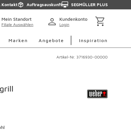
& Kontakt
Auftragsauskunft
SEGMÜLLER PLUS
Mein Standort
Kundenkonto
Filiale Auswählen
Login
berspringen
Deko Überspringen
Marken Überspringen
Inspirati
Marken
Angebote
Inspiration
Artikel-Nr.
3716930-00000
grill
ahl