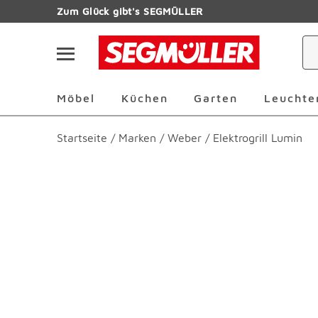
Zum Hauptinhalt
Zum Glück gibt's SEGMÜLLER
Navigation überspringen
Möbel Überspringen
Küchen Überspringen
Garten Übersp
Möbel
Küchen
Garten
Leuchte
Startseite
/
Marken
/
Weber
/
Elektrogrill Lumin
Produktbilder überspringen