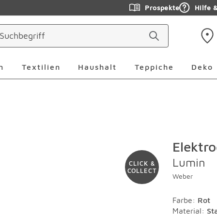
Prospekte
Hilfe 
ringen
Leuchten Überspringen
Textilien Überspringen
Haushalt Überspringen
Teppiche Ü
n
Textilien
Haushalt
Teppiche
Deko
Elektro
Lumin
CLICK &
COLLECT
Weber
Farbe
:
Rot
Material
:
St