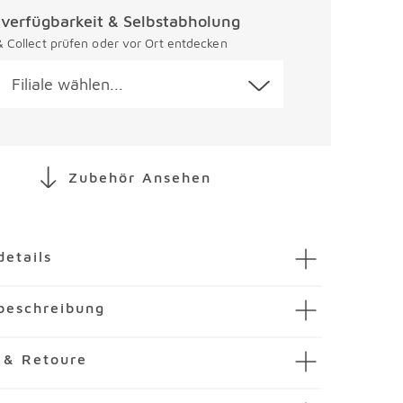
alverfügbarkeit & Selbstabholung
 & Collect prüfen oder vor Ort entdecken
Filiale wählen...
Zubehör Ansehen
en
details
ktrogrill Lumin
beschreibung
mmer
3716930-00000
er
ektrogrill Lumin von Weber zaubern Sie im Nu
 & Retoure
ahl
teletts und aromatisches Gemüse. Für ein tolles