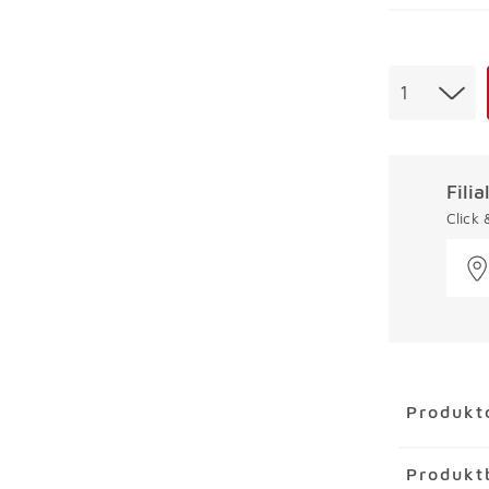
Menge
1
Fili
Click
Überspring
Produkt
Artikel
Eie
Produkt