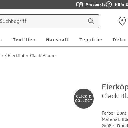
Prospekte
Hilfe 
ringen
Leuchten Überspringen
Textilien Überspringen
Haushalt Überspringen
Teppiche Ü
n
Textilien
Haushalt
Teppiche
Deko
ch
/
Eierköpfer Clack Blume
Eierkö
Clack B
CLICK &
COLLECT
Farbe
:
Bunt
Material
:
Ed
Größe:
Durc