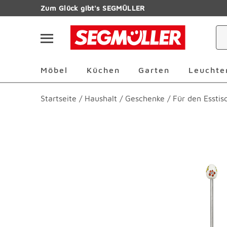
Zum Hauptinhalt
Zum Glück gibt's SEGMÜLLER
Navigation überspringen
Möbel Überspringen
Küchen Überspringen
Garten Übersp
Möbel
Küchen
Garten
Leuchte
Startseite
/
Haushalt
/
Geschenke
/
Für den Esstis
Produktbilder überspringen