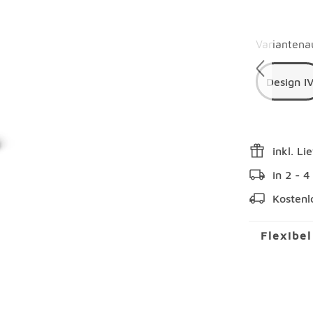
Überspring
Variantena
Design I
inkl. Li
in 2 - 
Kostenl
Flexibe