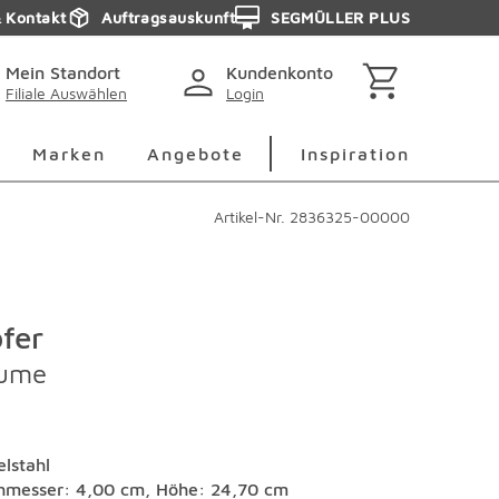
& Kontakt
Auftragsauskunft
SEGMÜLLER PLUS
Mein Standort
Kundenkonto
Filiale Auswählen
Login
berspringen
Deko Überspringen
Marken Überspringen
Inspirati
Marken
Angebote
Inspiration
Artikel-Nr.
2836325-00000
pfer
lume
elstahl
hmesser: 4,00 cm, Höhe: 24,70 cm