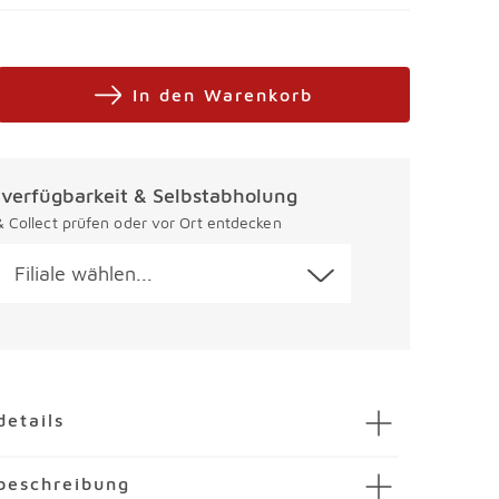
In den Warenkorb
alverfügbarkeit & Selbstabholung
 & Collect prüfen oder vor Ort entdecken
Filiale wählen...
en
details
rköpfer Clack Blume
beschreibung