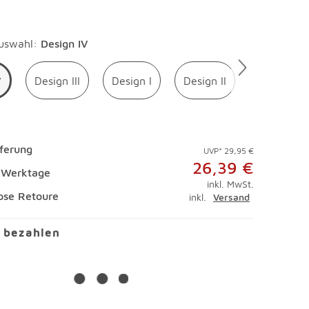
en
uswahl
:
Design IV
V
Design III
Design I
Design II
eferung
UVP* 29,95 €
26,39 €
4 Werktage
inkl. MwSt.
ose Retoure
inkl.
Versand
l bezahlen