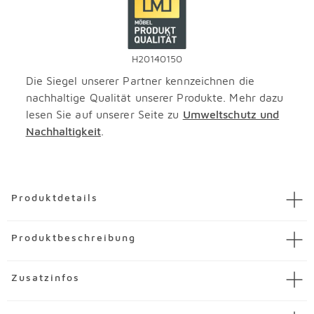
H20140150
Die Siegel unserer Partner kennzeichnen die
nachhaltige Qualität unserer Produkte. Mehr dazu
lesen Sie auf unserer Seite zu
Umweltschutz und
Nachhaltigkeit
.
Überspringen
Produktdetails
Artikel
Ecksofa Valencia
Produktbeschreibung
Artikelnummer
3639939-00001
Marke
CASEDO
Mit dem Ecksofa Valencia von CASEDO zieht der
Zusatzinfos
Material
Stoff
Mittelpunkt der Gemütlichkeit bei Ihnen ein. Diese
Eckcouch ist wunderbar bequem und bietet der