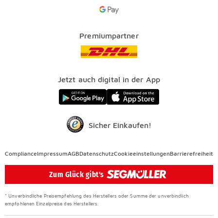
Google Pay Icon
Über uns
Kataloge
Finanzierung
Vorteile
Premiumpartner
Veranstaltungen
FAQ
SEGMÜLLER WERKSTÄTTEN
Presse
Nachhaltig einrichten
Jetzt auch digital in der App
Elektro Altgeräterücknahme
SEGMÜLLER CONTRACT
Auszeichnungen
Sicher Einkaufen!
Compliance
Compliance
Impressum
AGB
Datenschutz
Cookieeinstellungen
Barrierefreiheit
Überspringen
Zum Glück gibt's
* Unverbindliche Preisempfehlung des Herstellers oder Summe der unverbindlich
empfohlenen Einzelpreise des Herstellers.