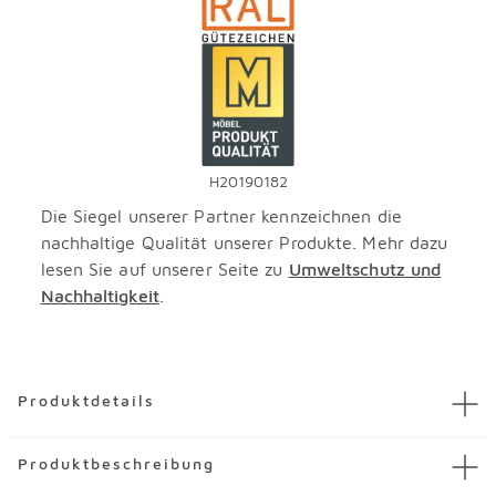
H20190182
Die Siegel unserer Partner kennzeichnen die
nachhaltige Qualität unserer Produkte. Mehr dazu
lesen Sie auf unserer Seite zu
Umweltschutz und
Nachhaltigkeit
.
Überspringen
Produktdetails
Artikel
Ecksofa Cosmo S
Produktbeschreibung
Artikelnummer
3221145-00001