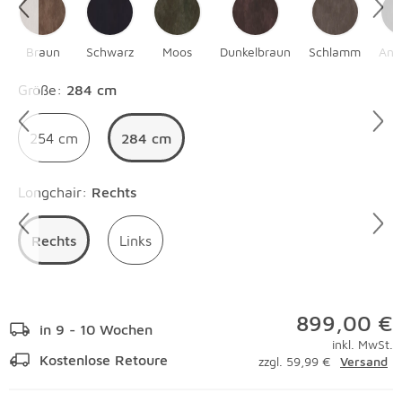
Braun
Schwarz
Moos
Dunkelbraun
Schlamm
Anth
Überspringen
Größe
:
284 cm
254 cm
284 cm
Überspringen
Longchair
:
Rechts
Rechts
Links
899,00 €
in 9 - 10 Wochen
inkl. MwSt.
Kostenlose Retoure
zzgl. 59,99 €
Versand