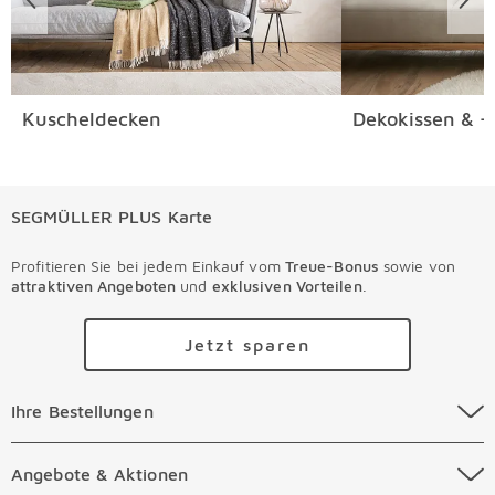
Kuscheldecken
Dekokissen & -
SEGMÜLLER PLUS Karte
Profitieren Sie bei jedem Einkauf vom
Treue-Bonus
sowie von
attraktiven Angeboten
und
exklusiven Vorteilen
.
Jetzt sparen
Ihre Bestellungen Überspringen
Ihre Bestellungen
Online Versandkosten
Angebote & Aktionen Überspringen
Angebote & Aktionen