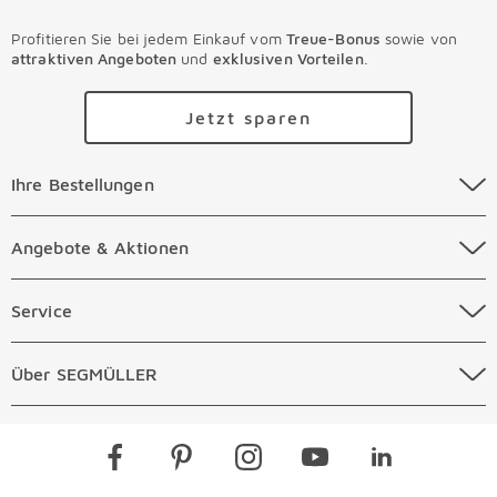
senden sie ihn bitte mit dem der Lieferung beigefügten
Profitieren Sie bei jedem Einkauf vom
Treue-Bonus
sowie von
Retourenaufkleber an uns zurück. Einzelheiten hierzu
attraktiven Angeboten
und
exklusiven Vorteilen
.
finden Sie direkt in unseren
AGB
.
Jetzt sparen
Ihre Bestellungen Überspringen
Ihre Bestellungen
Online Versandkosten
Angebote & Aktionen Überspringen
Angebote & Aktionen
Online Zahlungsarten
Abverkauf
Service Überspringen
Service
Auftragsauskunft Filialen
Prospekte
Beratungstermin Möbel
Über SEGMÜLLER Überspringen
Über SEGMÜLLER
Kostenlose Online Retoure
Tiefpreis
Beratungstermin Küchen
Standorte
Überspringen
Newsletter
Kontakt
Restaurants
Gutscheine verschenken