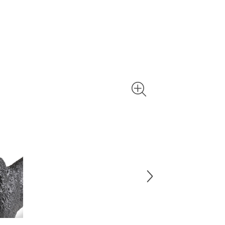
10-30 Minu
abwischen 
Wachsfleck
vermeiden.
Kerzenhalt
unterschie
Windlichte
In beiden 
Ihre Schmu
Oster- ode
großen Auf
brauchen? 
beschrifte
den Augen,