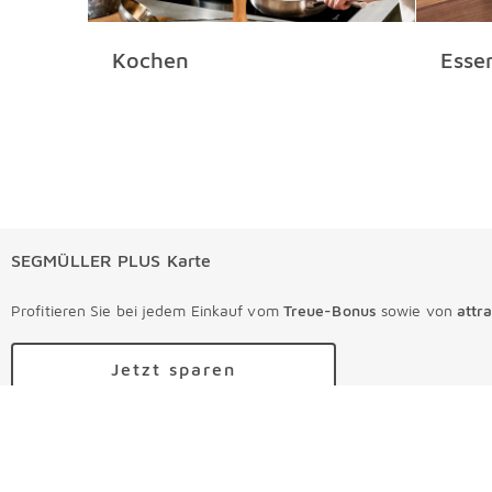
Kochen
Esse
SEGMÜLLER PLUS Karte
Profitieren Sie bei jedem Einkauf vom
Treue-Bonus
sowie von
attr
Jetzt sparen
Ihre Bestellungen
Ihre Bestellungen Überspringen
Online Versandkosten
Angebote & Aktionen
Angebote & Aktionen Überspringen