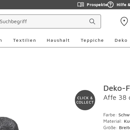
Prospekte
Hilfe 
ringen
Leuchten Überspringen
Textilien Überspringen
Haushalt Überspringen
Teppiche Ü
n
Textilien
Haushalt
Teppiche
Deko
Deko-F
Affe 38
CLICK &
COLLECT
Farbe
:
Schw
Material
:
Ku
Größe:
Brei