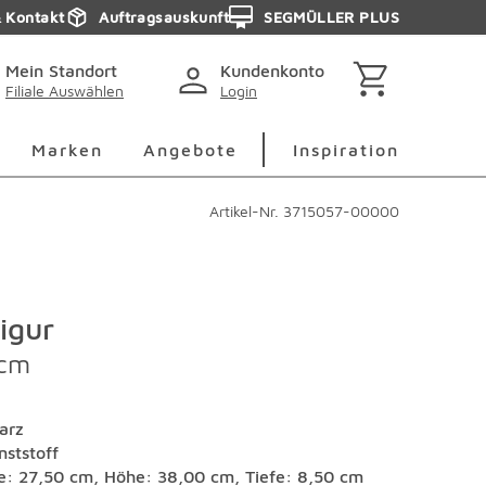
& Kontakt
Auftragsauskunft
SEGMÜLLER PLUS
Mein Standort
Kundenkonto
Filiale Auswählen
Login
berspringen
Deko Überspringen
Marken Überspringen
Inspirati
Marken
Angebote
Inspiration
Artikel-Nr.
3715057-00000
igur
 cm
arz
nststoff
te: 27,50 cm, Höhe: 38,00 cm, Tiefe: 8,50 cm