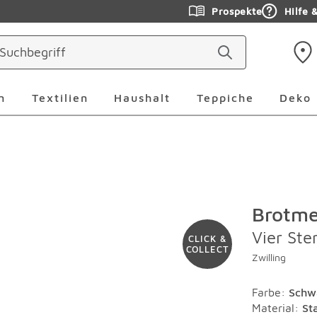
Prospekte
Hilfe 
ringen
Leuchten Überspringen
Textilien Überspringen
Haushalt Überspringen
Teppiche Ü
n
Textilien
Haushalt
Teppiche
Deko
Brotme
Vier St
CLICK &
COLLECT
Zwilling
Farbe
:
Schw
Material
:
St