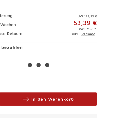
eferung
UVP* 72,95 €
53,39 €
4 Wochen
inkl. MwSt.
ose Retoure
inkl.
Versand
l bezahlen
In den Warenkorb