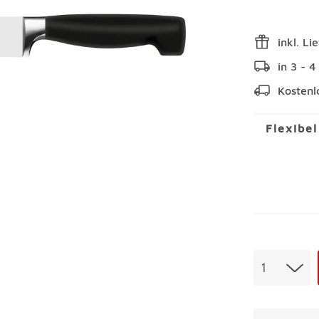
inkl. Li
in 3 - 
Kostenl
Flexibe
Menge
1