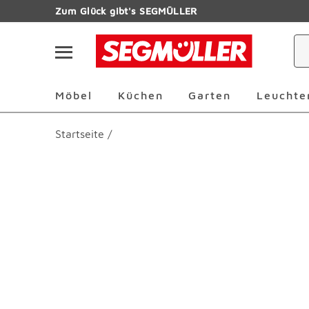
Zum Hauptinhalt
Zum Glück gibt's SEGMÜLLER
Navigation überspringen
Möbel Überspringen
Küchen Überspringen
Garten Übersp
Möbel
Küchen
Garten
Leuchte
Startseite
/
Produktbilder überspringen