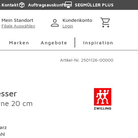
& Kontakt
Auftragsauskunft
SEGMÜLLER PLUS
Mein Standort
Kundenkonto
Filiale Auswählen
Login
berspringen
Deko Überspringen
Marken Überspringen
Inspirati
Marken
Angebote
Inspiration
Artikel-Nr.
2501126-00000
sser
erne 20 cm
arz
ahl