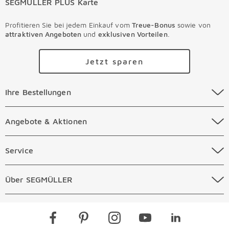
SEGMÜLLER PLUS Karte
Profitieren Sie bei jedem Einkauf vom
Treue-Bonus
sowie von
attraktiven Angeboten
und
exklusiven Vorteilen
.
Jetzt sparen
Ihre Bestellungen Überspringen
Ihre Bestellungen
Online Versandkosten
Angebote & Aktionen Überspringen
Angebote & Aktionen
Online Zahlungsarten
Abverkauf
Service Überspringen
Service
Auftragsauskunft Filialen
Prospekte
Beratungstermin Möbel
Über SEGMÜLLER Überspringen
Über SEGMÜLLER
Kostenlose Online Retoure
Tiefpreis
Beratungstermin Küchen
Standorte
Überspringen
Newsletter
Kontakt
Restaurants