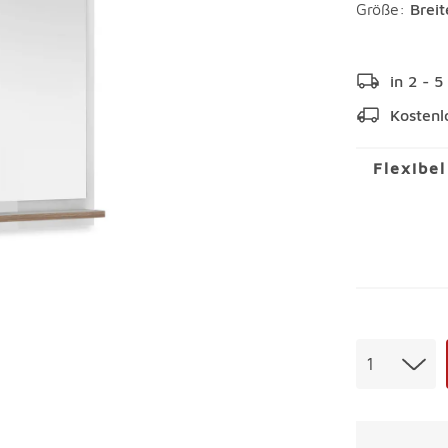
Größe:
Brei
in 2 - 
Kostenl
Flexibe
Menge
1