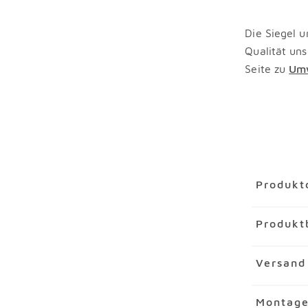
Die Siegel u
Qualität uns
Seite zu
Umw
Überspring
Produkt
Artikel
Bad
Produkt
Artikelnu
Marke
Peli
Die geradl
Versand
Material
Sp
923 aus de
Modernität 
Merkmal
Montag
Verpack