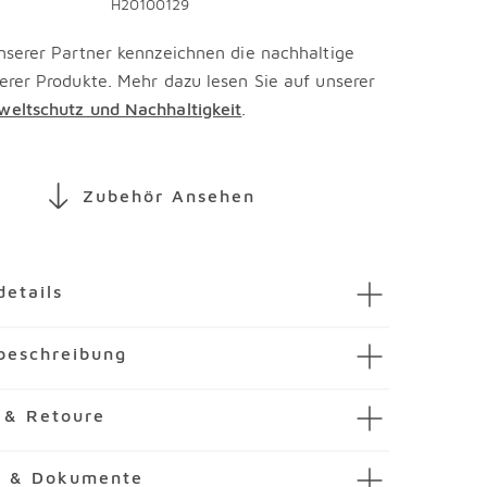
H20100129
nserer Partner kennzeichnen die nachhaltige
erer Produkte. Mehr dazu lesen Sie auf unserer
eltschutz und Nachhaltigkeit
.
Zubehör Ansehen
en
details
ezimmerspiegel Quick 923
beschreibung
mmer
3177333-00001
pal
inige Formensprache verleiht dem Spiegel Quick
 & Retoure
iegel
m Hause Pelipal einen Charme, der von
und schlichter Eleganz geprägt ist. Eine farblich
e
e & Dokumente
ung