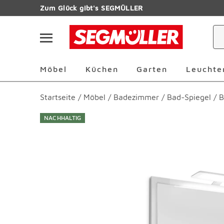
Zum Hauptinhalt
Zum Glück gibt's SEGMÜLLER
Navigation überspringen
Möbel Überspringen
Küchen Überspringen
Garten Übersp
Möbel
Küchen
Garten
Leuchte
Startseite
/
Möbel
/
Badezimmer
/
Bad-Spiegel
/
B
NACHHALTIG
Produktbilder überspringen