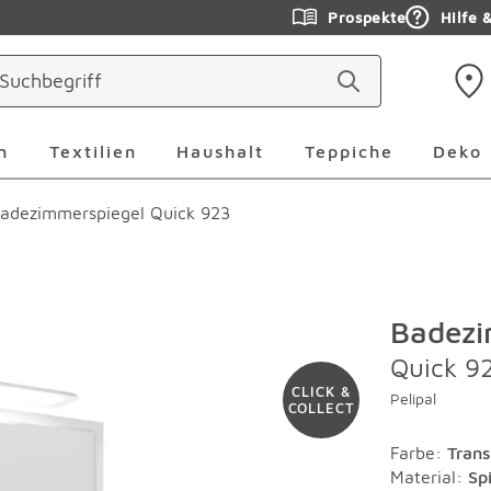
Prospekte
Hilfe 
ringen
Leuchten Überspringen
Textilien Überspringen
Haushalt Überspringen
Teppiche Ü
n
Textilien
Haushalt
Teppiche
Deko
adezimmerspiegel Quick 923
Badezi
Quick 9
CLICK &
Pelipal
COLLECT
Farbe
:
Trans
Material
:
Sp