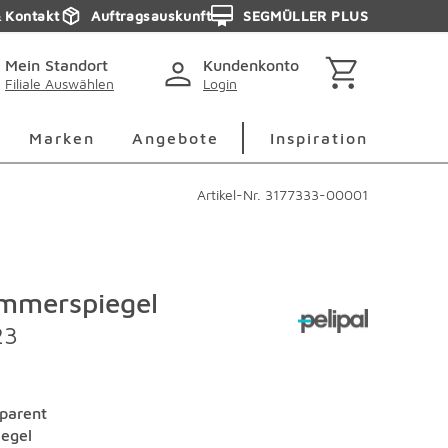
& Kontakt
Auftragsauskunft
SEGMÜLLER PLUS
Mein Standort
Kundenkonto
Filiale Auswählen
Login
berspringen
Deko Überspringen
Marken Überspringen
Inspirati
Marken
Angebote
Inspiration
Artikel-Nr.
3177333-00001
mmerspiegel
23
parent
iegel