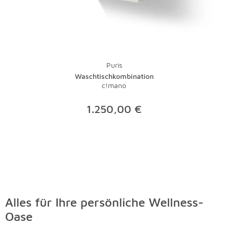
ein Staubsauger mit Bürste die tägliche Pflege.
Lauwarmes Wasser und ein wenig Feinwaschmittel
nehmen Flecken schnell den Schrecken. Bei stärkeren
Verschmutzungen sollte der Fachmann ran - eine
Investition, die sich gerade bei hochwertigen Teppichen
lohnt.
Puris
Waschtischkombination
c!mano
1.250,00 €
Alles für Ihre persönliche Wellness-
Oase