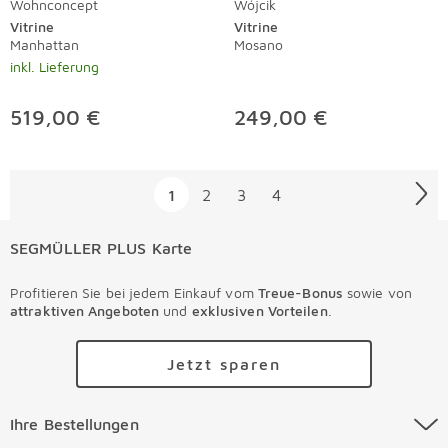
Wohnconcept
Wójcik
Vitrine
Vitrine
Manhattan
Mosano
inkl. Lieferung
519,00 €
249,00 €
Überspringen
1
2
3
4
SEGMÜLLER PLUS Karte
Profitieren Sie bei jedem Einkauf vom
Treue-Bonus
sowie von
attraktiven Angeboten
und
exklusiven Vorteilen
.
Jetzt sparen
Ihre Bestellungen Überspringen
Ihre Bestellungen