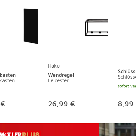
Haku
Schlüss
lkasten
Wandregal
Schlüss
lkasten
Leicester
sofort ve
 €
26,99 €
8,99