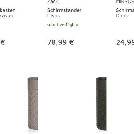
Zack
MIRRO
lkasten
Schirmständer
Schirm
lkasten
Civos
Doris
sofort verfügbar
 €
78,99 €
24,9