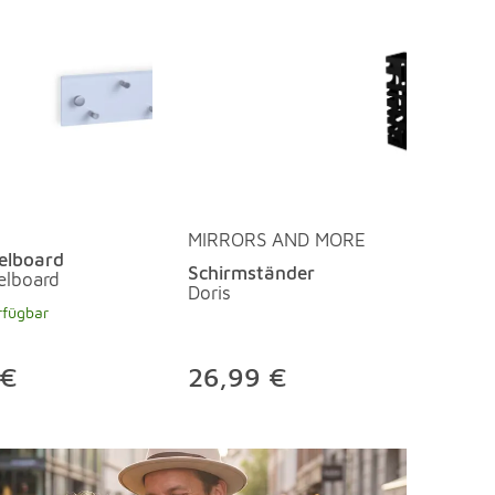
MIRRORS AND MORE
elboard
Schirmständer
elboard
Doris
rfügbar
 €
26,99 €