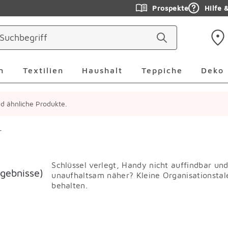
Prospekte
Hilfe 
ringen
Leuchten Überspringen
Textilien Überspringen
Haushalt Überspringen
Teppiche Ü
n
Textilien
Haushalt
Teppiche
Deko
ind ähnliche Produkte.
r
Schlüssel verlegt, Handy nicht auffindbar un
rgebnisse)
unaufhaltsam näher? Kleine Organisationstale
behalten.
erspringen