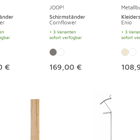
JOOP!
Metallb
änder
Schirmständer
Kleider
er
Cornflower
Enio
en
+ 3 Varianten
+ 3 Varia
ügbar
sofort verfügbar
sofort ve
0 €
169,00 €
108,