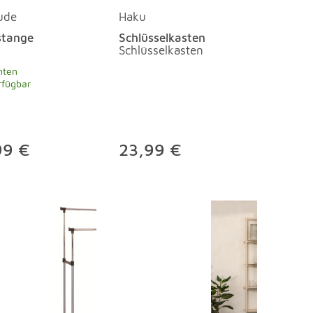
ude
Haku
stange
Schlüsselkasten
Schlüsselkasten
nten
rfügbar
99 €
23,99 €