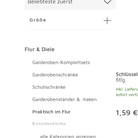
Beliebteste zuerst
Größe
Flur & Diele
Flur & Diele Überspringen
Garderoben-Komplettsets
Schlüsse
Garderobenschränke
6tlg.
Schuhschränke
inkl. Liefer
sofort verf
Garderobenständer & -haken
1,59 €
Praktisch im Flur
Konsolentische
alle Kategorien anzeigen