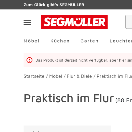
Zum Hauptinhalt
Zum Glück gibt's SEGMÜLLER
Navigation überspringen
Möbel Überspringen
Küchen Überspringen
Garten Übersp
Möbel
Küchen
Garten
Leuchte
Das Produkt ist derzeit nicht verfügbar, aber hier s
Startseite
/
Möbel
/
Flur & Diele
/
Praktisch im Flu
Praktisch im Flur
(88 E
Überspringen
Liste üb