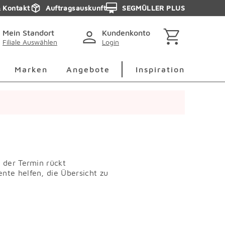
& Kontakt
Auftragsauskunft
SEGMÜLLER PLUS
Mein Standort
Kundenkonto
Filiale Auswählen
Login
berspringen
Deko Überspringen
Marken Überspringen
Inspirati
Marken
Angebote
Inspiration
d der Termin rückt
nte helfen, die Übersicht zu