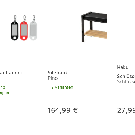
Haku
lanhänger
Sitzbank
Schlüss
Pino
Schlüss
ung
+ 2 Varianten
ügbar
164,99 €
27,9