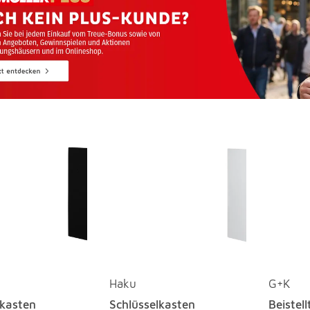
Haku
G+K
lkasten
Schlüsselkasten
Beistell