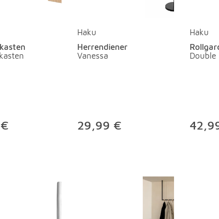
Haku
Haku
lkasten
Herrendiener
Rollgar
lkasten
Vanessa
Double
 €
29,99 €
42,9