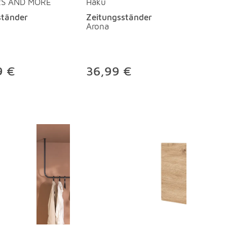
RS AND MORE
Haku
ständer
Zeitungsständer
Arona
9 €
36,99 €