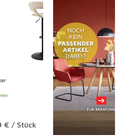
ker
nten
 € / Stück