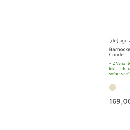
[de]sign
Barhocke
Conde
+ 2 Variant
inkl. Liefer
sofort verf
169,0