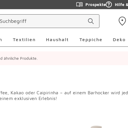
Prospekte
Hilfe 
ringen
Leuchten Überspringen
Textilien Überspringen
Haushalt Überspringen
Teppiche Ü
n
Textilien
Haushalt
Teppiche
Deko
ind ähnliche Produkte.
ffee, Kakao oder Caipirinha – auf einem Barhocker wird je
einem exklusiven Erlebnis!
erspringen