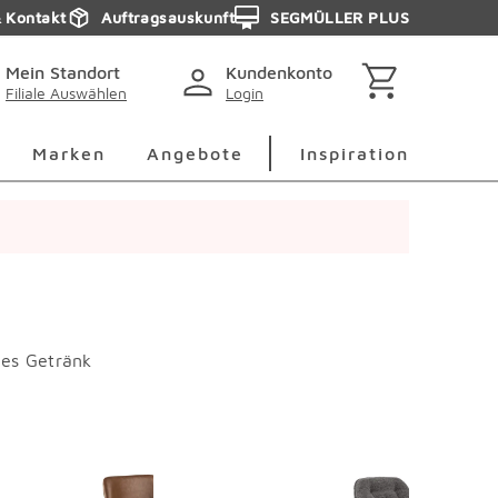
& Kontakt
Auftragsauskunft
SEGMÜLLER PLUS
Mein Standort
Kundenkonto
Filiale Auswählen
Login
berspringen
Deko Überspringen
Marken Überspringen
Inspirati
Marken
Angebote
Inspiration
des Getränk