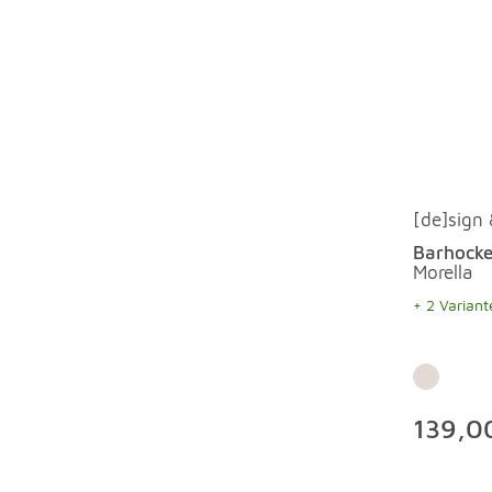
[de]sign
Barhocke
Morella
+ 2 Variant
139,0