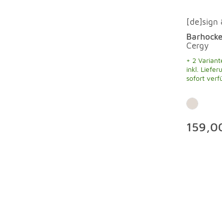
[de]sign
Barhocke
Cergy
+ 2 Variant
inkl. Liefer
sofort verf
159,0