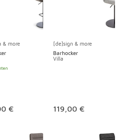
n & more
[de]sign & more
ker
Barhocker
Villa
nten
00 €
119,00 €