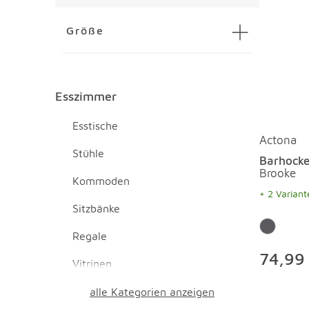
Größe
Esszimmer
Esszimmer Überspringen
Esstische
Actona
Stühle
Barhocke
Brooke
Kommoden
+ 2 Variant
Sitzbänke
Regale
74,99 
Vitrinen
alle Kategorien anzeigen