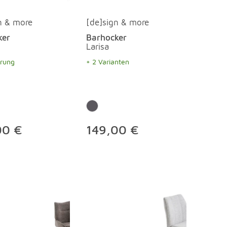
n & more
[de]sign & more
ker
Barhocker
Larisa
erung
+ 2 Varianten
00 €
149,00 €