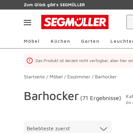
Zum Hauptinhalt
Zum Glück gibt's SEGMÜLLER
Navigation überspringen
Möbel Überspringen
Küchen Überspringen
Garten Übersp
Möbel
Küchen
Garten
Leuchte
Das Produkt ist derzeit nicht verfügbar, aber hier s
Startseite
/
Möbel
/
Esszimmer
/
Barhocker
Barhocker
Ka
(71 Ergebnisse)
zu 
Überspringen
Liste üb
Beliebteste zuerst