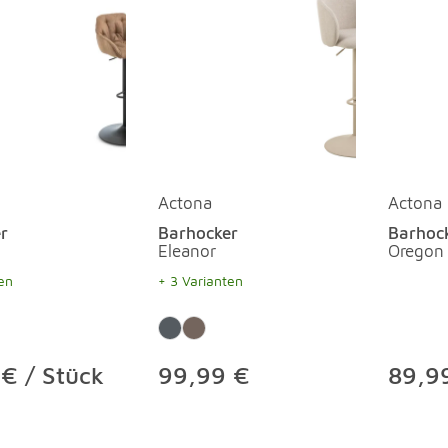
Actona
Actona
r
Barhocker
Barhoc
Eleanor
Oregon
en
+ 3 Varianten
€ / Stück
99,99 €
89,99