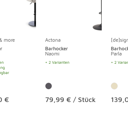
 & more
Actona
[de]sig
r
Barhocker
Barhoc
Naomi
Parla
en
+ 2 Varianten
+ 2 Varia
ung
ügbar
0 €
79,99 € / Stück
139,