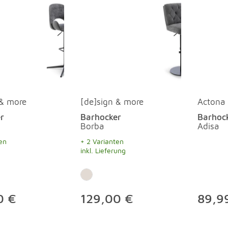
 & more
[de]sign & more
Actona
r
Barhocker
Barhoc
Borba
Adisa
en
+ 2 Varianten
inkl. Lieferung
0 €
129,00 €
89,99