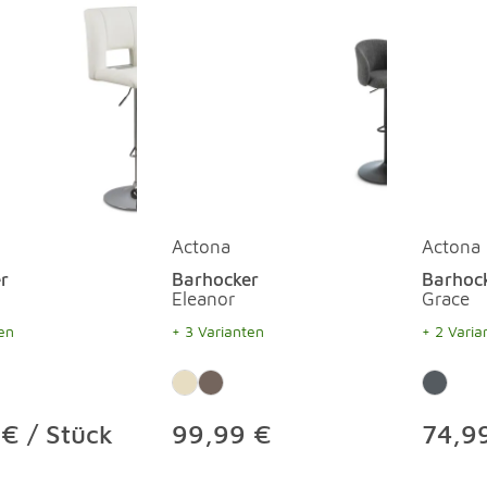
Actona
Actona
r
Barhocker
Barhoc
Eleanor
Grace
en
+ 3 Varianten
+ 2 Varia
€ / Stück
99,99 €
74,99