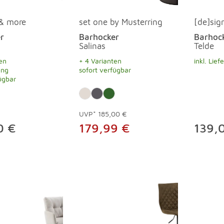
 & more
set one by Musterring
[de]sig
r
Barhocker
Barhoc
Salinas
Telde
en
+ 4 Varianten
inkl. Lief
ung
sofort verfügbar
ügbar
UVP*
185,00 €
0 €
179,99 €
139,