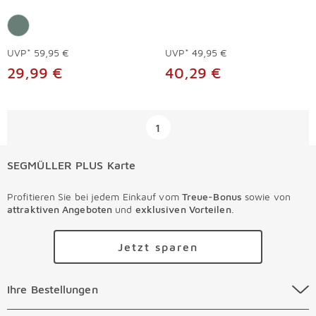
UVP*
59,95 €
UVP*
49,95 €
29,99 €
40,29 €
Überspringen
1
SEGMÜLLER PLUS Karte
Profitieren Sie bei jedem Einkauf vom
Treue-Bonus
sowie von
attraktiven Angeboten
und
exklusiven Vorteilen
.
Jetzt sparen
Ihre Bestellungen Überspringen
Ihre Bestellungen