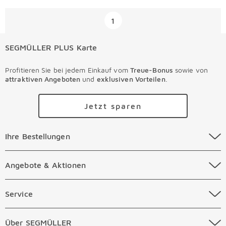
Überspringen
1
SEGMÜLLER PLUS Karte
Profitieren Sie bei jedem Einkauf vom
Treue-Bonus
sowie von
attraktiven Angeboten
und
exklusiven Vorteilen
.
Jetzt sparen
Ihre Bestellungen Überspringen
Ihre Bestellungen
Online Versandkosten
Angebote & Aktionen Überspringen
Angebote & Aktionen
Online Zahlungsarten
Abverkauf
Service Überspringen
Service
Auftragsauskunft Filialen
Prospekte
Beratungstermin Möbel
Über SEGMÜLLER Überspringen
Über SEGMÜLLER
Kostenlose Online Retoure