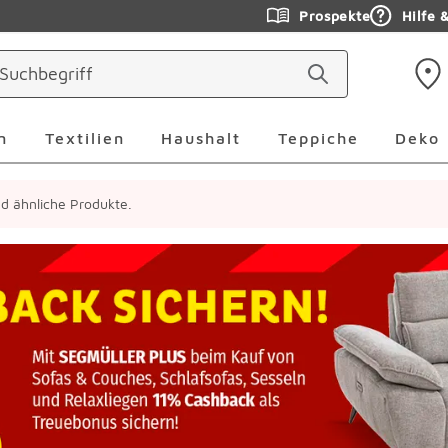
Prospekte
Hilfe 
ringen
Leuchten Überspringen
Textilien Überspringen
Haushalt Überspringen
Teppiche Ü
n
Textilien
Haushalt
Teppiche
Deko
ind ähnliche Produkte.