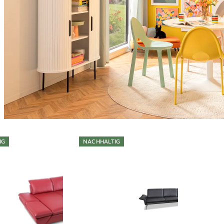
IG
NACHHALTIG