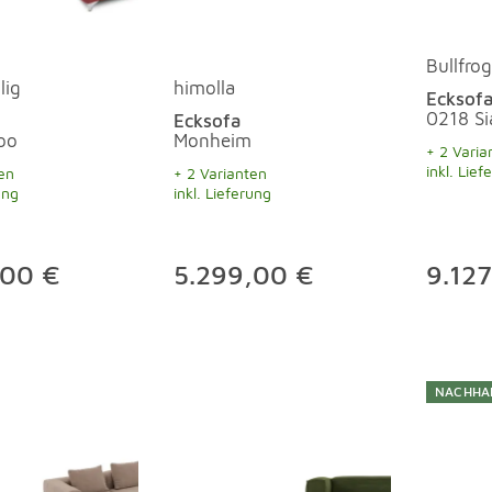
Bullfrog
lig
himolla
Ecksof
0218 S
Ecksofa
oo
Monheim
+ 2 Varia
inkl. Lief
en
+ 2 Varianten
ung
inkl. Lieferung
,00 €
5.299,00 €
9.12
NACHHA