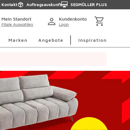
& Kontakt
Auftragsauskunft
SEGMÜLLER PLUS
Mein Standort
Kundenkonto
Filiale Auswählen
Login
berspringen
Deko Überspringen
Marken Überspringen
Inspirati
Marken
Angebote
Inspiration