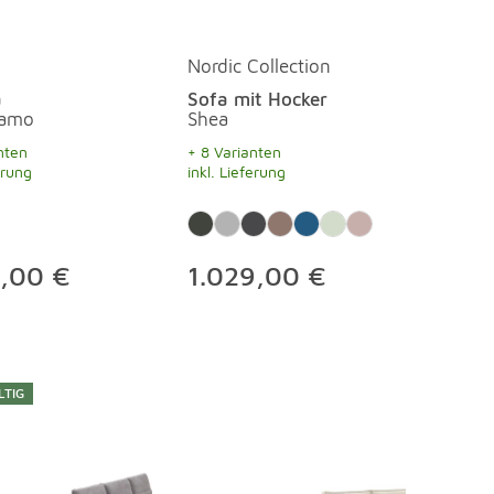
Nordic Collection
a
Sofa mit Hocker
iamo
Shea
nten
+ 8 Varianten
erung
inkl. Lieferung
7,00 €
1.029,00 €
LTIG