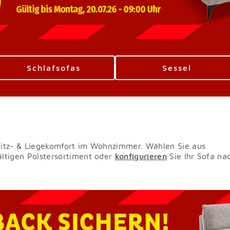
Schlafsofas
Sessel
Sitz- & Liegekomfort im Wohnzimmer. Wählen Sie aus
ältigen Polstersortiment oder
konfigurieren
Sie Ihr Sofa na