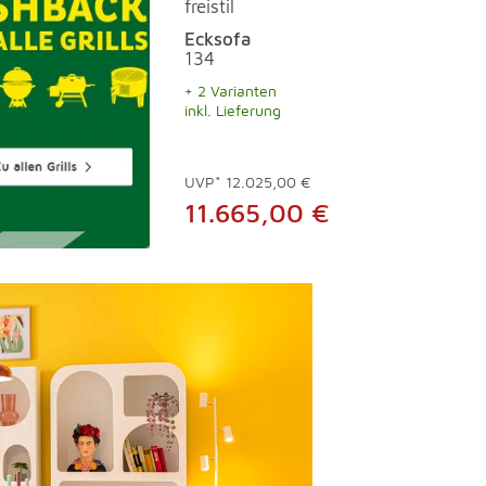
freistil
Ecksofa
134
+ 2 Varianten
inkl. Lieferung
UVP*
12.025,00 €
11.665,00 €