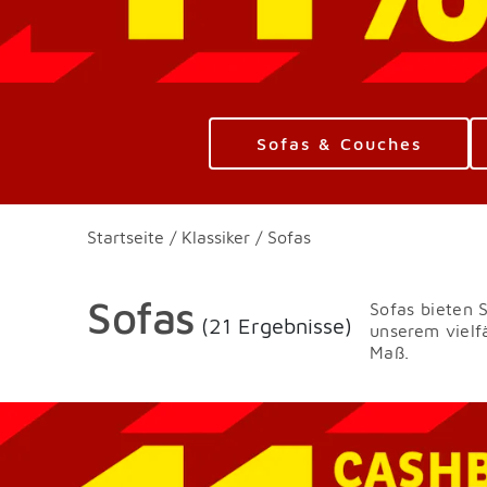
Sofas & Couches
Startseite
/
Klassiker
/
Sofas
Sofas
Sofas bieten 
(21 Ergebnisse)
unserem vielf
Maß.