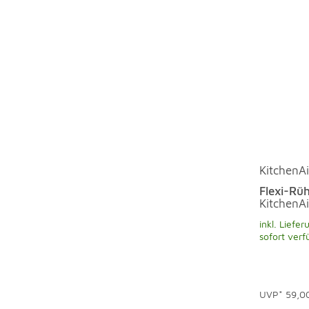
KitchenA
Flexi-Rü
KitchenA
inkl. Liefer
sofort verf
UVP*
59,0