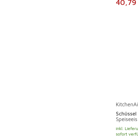
40,79
KitchenA
Schüssel
Speiseei
inkl. Liefer
sofort verf