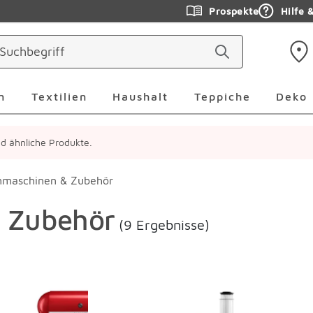
Prospekte
Hilfe 
ringen
Leuchten Überspringen
Textilien Überspringen
Haushalt Überspringen
Teppiche Ü
n
Textilien
Haushalt
Teppiche
Deko
ind ähnliche Produkte.
nmaschinen & Zubehör
 Zubehör
(9 Ergebnisse)
erspringen