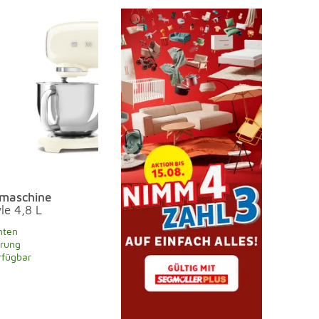
maschine
le 4,8 L
nten
erung
rfügbar