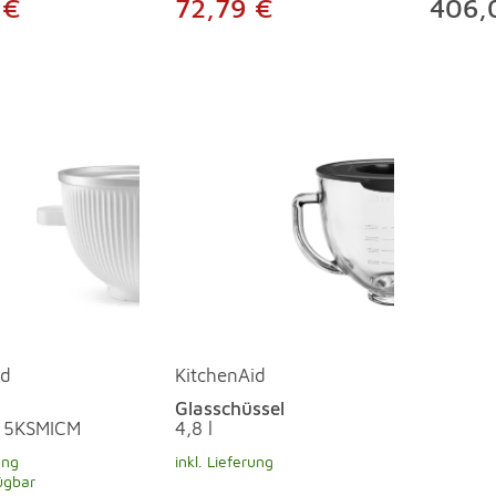
 €
72,79 €
406,
id
KitchenAid
Glasschüssel
s 5KSMICM
4,8 l
ung
inkl. Lieferung
ügbar