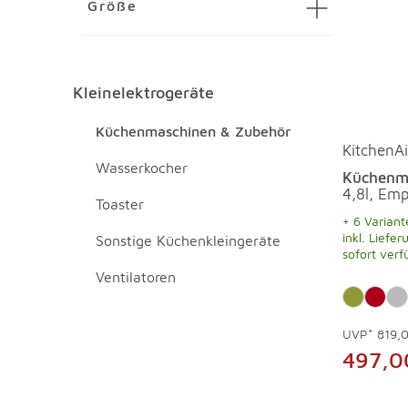
Größe
Kleinelektrogeräte
Kleinelektrogeräte Überspringen
Küchenmaschinen & Zubehör
KitchenA
Wasserkocher
Küchenma
4,8l, Emp
Toaster
+ 6 Variant
inkl. Liefer
Sonstige Küchenkleingeräte
sofort verf
Ventilatoren
UVP*
819,
497,0