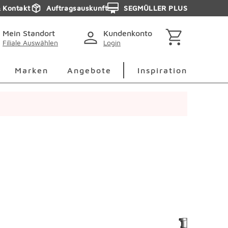
& Kontakt
Auftragsauskunft
SEGMÜLLER PLUS
Mein Standort
Kundenkonto
Filiale Auswählen
Login
berspringen
Deko Überspringen
Marken Überspringen
Inspirati
Marken
Angebote
Inspiration