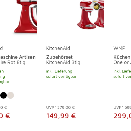
id
KitchenAid
WMF
schine Artisan
Zubehörset
Küchen
ire Rot 8tlg.
KitchenAid 3tlg.
One or 
en
inkl. Lieferung
inkl. Lief
ung
sofort verfügbar
sofort ve
ügbar
00 €
UVP*
279,00 €
UVP*
59
0 €
149,99 €
299,