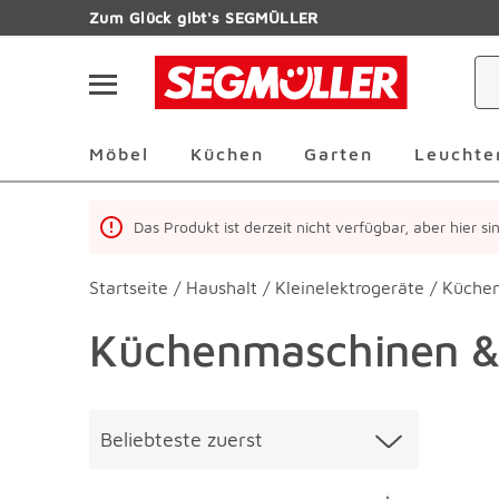
Zum Hauptinhalt
Zum Glück gibt's SEGMÜLLER
Navigation überspringen
Möbel Überspringen
Küchen Überspringen
Garten Übersp
Möbel
Küchen
Garten
Leuchte
Das Produkt ist derzeit nicht verfügbar, aber hier s
Startseite
/
Haushalt
/
Kleinelektrogeräte
/
Küche
Küchenmaschinen &
Überspringen
Liste üb
Beliebteste zuerst