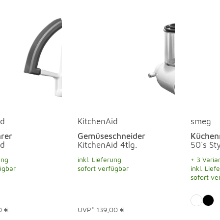
id
KitchenAid
smeg
hrer
Gemüseschneider
Küchen
id
KitchenAid 4tlg.
50`s Sty
ung
inkl. Lieferung
+ 3 Varia
ügbar
sofort verfügbar
inkl. Lief
sofort ve
0 €
UVP*
139,00 €