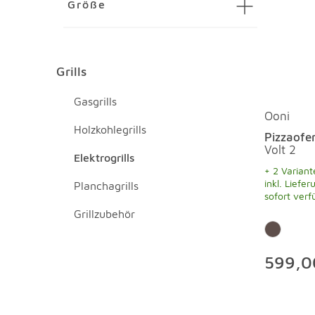
Größe
Grills
Grills Überspringen
Gasgrills
Ooni
Holzkohlegrills
Pizzaofe
Volt 2
Elektrogrills
+ 2 Variant
inkl. Liefer
Planchagrills
sofort verf
Grillzubehör
599,0