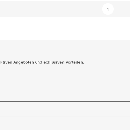
ngen
1
aktiven Angeboten
und
exklusiven Vorteilen
.