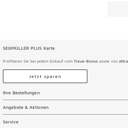
Überspri
SEGMÜLLER PLUS Karte
Profitieren Sie bei jedem Einkauf vom
Treue-Bonus
sowie von
attr
Jetzt sparen
Ihre Bestellungen
Ihre Bestellungen Überspringen
Online Versandkosten
Angebote & Aktionen
Angebote & Aktionen Überspringen
Online Zahlungsarten
Abverkauf
Service
Service Überspringen