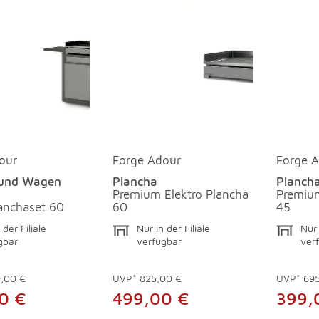
our
Forge Adour
Forge 
 und Wagen
Plancha
Planch
Premium Elektro Plancha
Premium
lanchaset 60
60
45
 der Filiale
Nur in der Filiale
Nur 
gbar
verfügbar
ver
0,00 €
UVP*
825,00 €
UVP*
69
0 €
499,00 €
399,