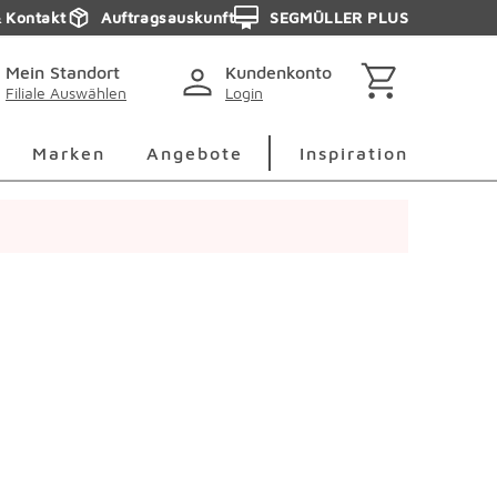
& Kontakt
Auftragsauskunft
SEGMÜLLER PLUS
Mein Standort
Kundenkonto
Filiale Auswählen
Login
berspringen
Deko Überspringen
Marken Überspringen
Inspirati
Marken
Angebote
Inspiration