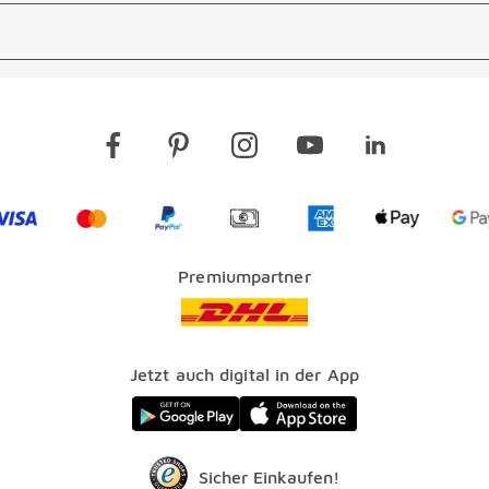
Visa
Mastercard
PayPal
Vorkasse
American Express Lo
Apple Pay 
G
Premiumpartner
Jetzt auch digital in der App
Sicher Einkaufen!