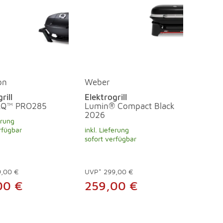
on
Weber
rill
Elektrogrill
LQ™ PRO285
Lumin® Compact Black
2026
erung
rfügbar
inkl. Lieferung
sofort verfügbar
9,00 €
UVP*
299,00 €
00 €
259,00 €