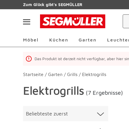
Zum Hauptinhalt
Zum Glück gibt's SEGMÜLLER
Navigation überspringen
Möbel Überspringen
Küchen Überspringen
Garten Übersp
Möbel
Küchen
Garten
Leuchte
Das Produkt ist derzeit nicht verfügbar, aber hier s
Startseite
/
Garten
/
Grills
/
Elektrogrills
Elektrogrills
(7 Ergebnisse)
Überspringen
Liste üb
Beliebteste zuerst