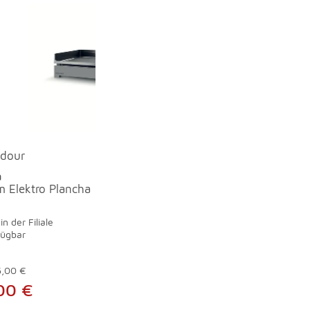
Adour
a
 Elektro Plancha
in der Filiale
fügbar
5,00 €
00 €