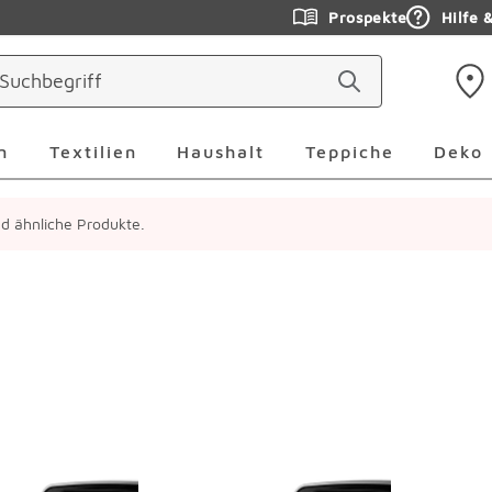
Prospekte
Hilfe 
ringen
Leuchten Überspringen
Textilien Überspringen
Haushalt Überspringen
Teppiche Ü
n
Textilien
Haushalt
Teppiche
Deko
ind ähnliche Produkte.
erspringen