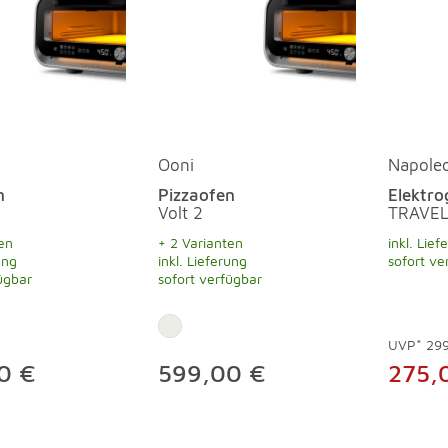
Ooni
Napole
n
Pizzaofen
Elektrog
Volt 2
TRAVE
en
+ 2 Varianten
inkl. Lief
ung
inkl. Lieferung
sofort ve
ügbar
sofort verfügbar
UVP*
29
0 €
599,00 €
275,