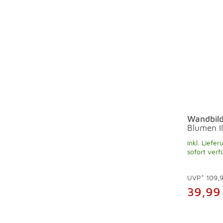
Wandbild
Blumen II
inkl. Liefer
sofort verf
UVP*
109,
39,99