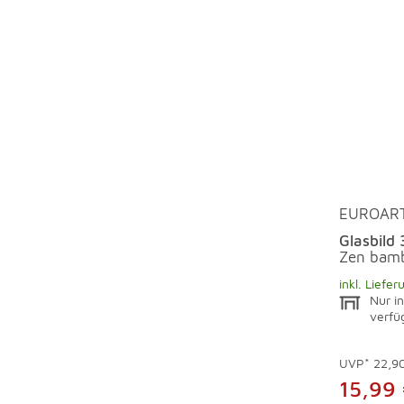
EUROAR
Glasbild
Zen bamb
inkl. Liefer
Nur in
verfü
UVP*
22,9
15,99