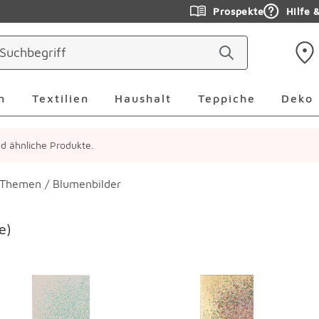
Prospekte
Hilfe 
ringen
Leuchten Überspringen
Textilien Überspringen
Haushalt Überspringen
Teppiche Ü
n
Textilien
Haushalt
Teppiche
Deko
ind ähnliche Produkte.
h Themen
/
Blumenbilder
e)
erspringen