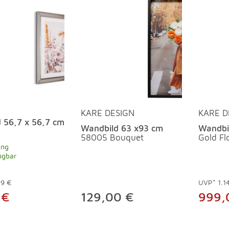
KARE DESIGN
KARE D
 56,7 x 56,7 cm
Wandbild 63 x93 cm
Wandbi
58005 Bouquet
Gold F
ung
ügbar
99 €
UVP*
1.1
 €
129,00 €
999,