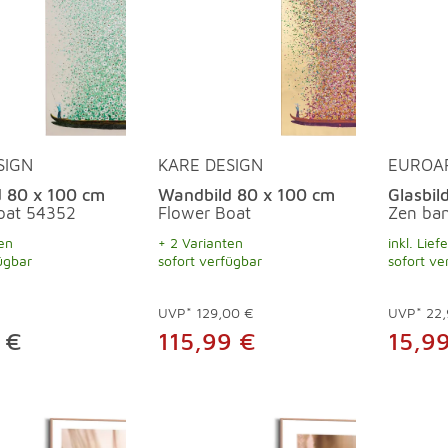
SIGN
KARE DESIGN
EUROA
 80 x 100 cm
Wandbild 80 x 100 cm
Glasbil
oat 54352
Flower Boat
Zen bam
en
+ 2 Varianten
inkl. Lief
ügbar
sofort verfügbar
sofort ve
UVP*
129,00 €
UVP*
22,
 €
115,99 €
15,9