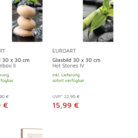
RT
EUROART
d 30 x 30 cm
Glasbild 30 x 30 cm
boo II
Hot Stones IV
erung
inkl. Lieferung
rfügbar
sofort verfügbar
90 €
UVP*
22,90 €
9 €
15,99 €