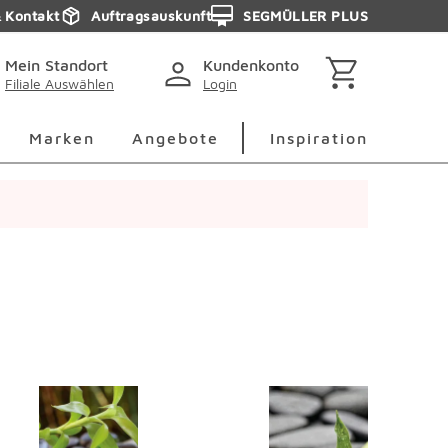
& Kontakt
Auftragsauskunft
SEGMÜLLER PLUS
Mein Standort
Kundenkonto
Filiale Auswählen
Login
berspringen
Deko Überspringen
Marken Überspringen
Inspirati
Marken
Angebote
Inspiration