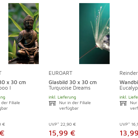
T
EUROART
Reinder
 30 x 30 cm
Glasbild 30 x 30 cm
Wandbi
oo I
Turquoise Dreams
Eucalyp
ung
inkl. Lieferung
inkl. Lief
 der Filiale
Nur in der Filiale
Nur 
gbar
verfügbar
ver
0 €
UVP*
22,90 €
UVP*
16,
 €
15,99 €
13,9