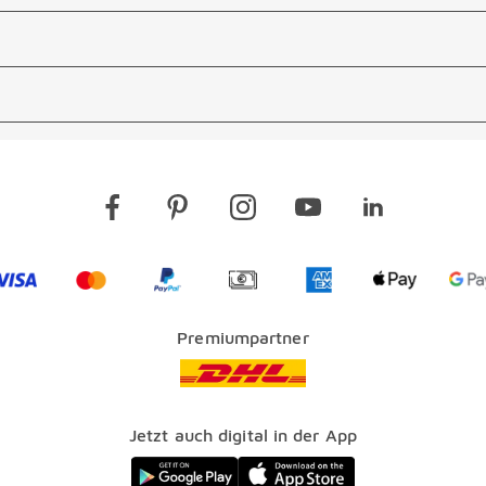
Visa
Mastercard
PayPal
Vorkasse
American Express Lo
Apple Pay 
G
Premiumpartner
Jetzt auch digital in der App