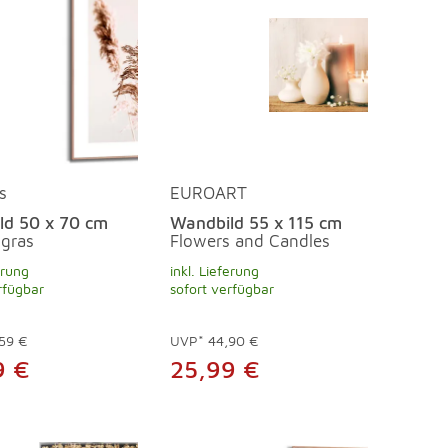
s
EUROART
ld 50 x 70 cm
Wandbild 55 x 115 cm
gras
Flowers and Candles
erung
inkl. Lieferung
rfügbar
sofort verfügbar
59 €
UVP*
44,90 €
9 €
25,99 €