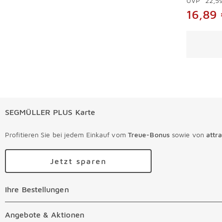
UVP*
22,5
16,89
Überspri
SEGMÜLLER PLUS Karte
Profitieren Sie bei jedem Einkauf vom
Treue-Bonus
sowie von
attr
Jetzt sparen
Ihre Bestellungen
Ihre Bestellungen Überspringen
Online Versandkosten
Angebote & Aktionen
Angebote & Aktionen Überspringen