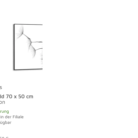
s
ld 70 x 50 cm
on
erung
in der Filiale
fügbar