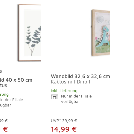
s
Wandbild 32,6 x 32,6 cm
ld 40 x 50 cm
Kaktus mit Dino I
tus
inkl. Lieferung
erung
Nur in der Filiale
in der Filiale
verfügbar
fügbar
99 €
UVP*
39,99 €
9 €
14,99 €