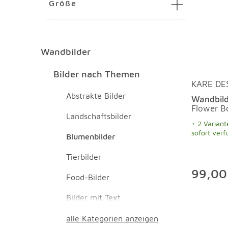
Größe
Wandbilder
Wandbilder Überspringen
Bilder nach Themen Überspringen
Bilder nach Themen
KARE DE
Abstrakte Bilder
Wandbild
Flower B
Landschaftsbilder
+ 2 Variant
sofort verf
Blumenbilder
Tierbilder
99,00
Food-Bilder
Bilder mit Text
alle Kategorien anzeigen