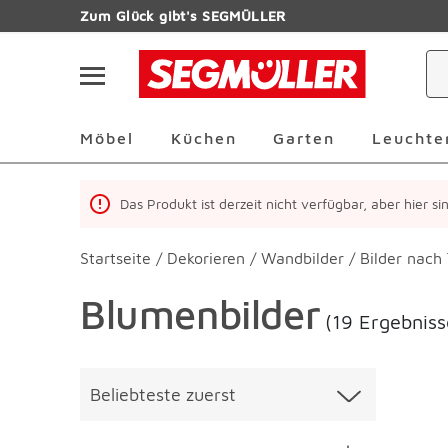
Zum Hauptinhalt
Zum Glück gibt's SEGMÜLLER
Navigation überspringen
Möbel Überspringen
Küchen Überspringen
Garten Übersp
Möbel
Küchen
Garten
Leuchte
Das Produkt ist derzeit nicht verfügbar, aber hier s
Startseite
/
Dekorieren
/
Wandbilder
/
Bilder nac
Blumenbilder
(19 Ergebniss
Überspringen
Liste üb
Beliebteste zuerst