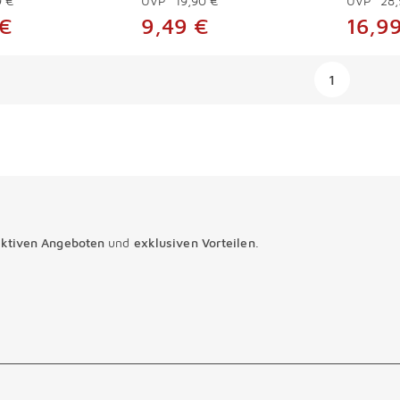
9 €
UVP*
19,90 €
UVP*
28,
 €
9,49 €
16,9
ngen
1
aktiven Angeboten
und
exklusiven Vorteilen
.