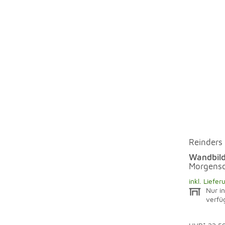
Reinders
Wandbild
Morgens
inkl. Liefer
Nur in
verfü