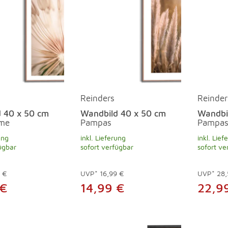
Reinders
Reinder
 40 x 50 cm
Wandbild 40 x 50 cm
Wandbi
ume
Pampas
Pampas
ung
inkl. Lieferung
inkl. Lief
ügbar
sofort verfügbar
sofort ve
9 €
UVP*
16,99 €
UVP*
28,
 €
14,99 €
22,9