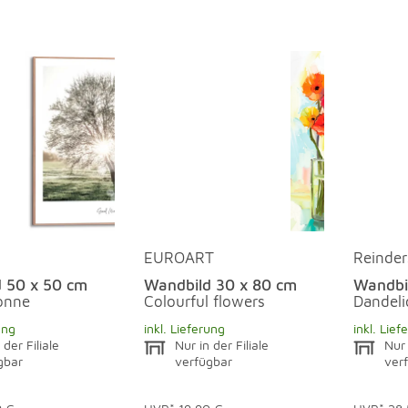
EUROART
Reinder
 50 x 50 cm
Wandbild 30 x 80 cm
Wandbi
onne
Colourful flowers
Dandeli
ung
inkl. Lieferung
inkl. Lief
 der Filiale
Nur in der Filiale
Nur 
gbar
verfügbar
ver