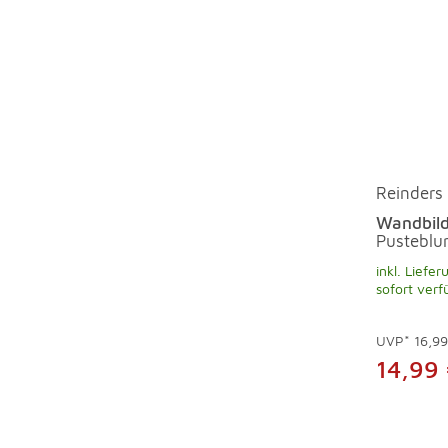
Reinders
Wandbild
Pustebl
inkl. Liefer
sofort verf
UVP*
16,9
14,99