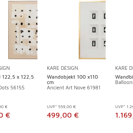
SIGN
KARE DESIGN
KARE D
 122,5 x 122,5
Wandobjekt 100 x110
Wandbi
cm
Balloo
 Dots 56155
Ancient Art Nove 61981
00 €
UVP*
559,00 €
UVP*
1.2
0 €
499,00 €
1.16