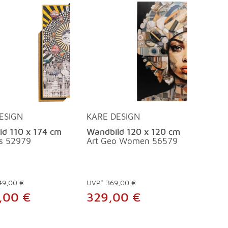
ESIGN
KARE DESIGN
ld 110 x 174 cm
Wandbild 120 x 120 cm
ns 52979
Art Geo Women 56579
49,00 €
UVP*
369,00 €
9,00 €
329,00 €