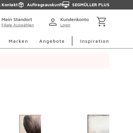
& Kontakt
Auftragsauskunft
SEGMÜLLER PLUS
Mein Standort
Kundenkonto
Filiale Auswählen
Login
berspringen
Deko Überspringen
Marken Überspringen
Inspirati
Marken
Angebote
Inspiration