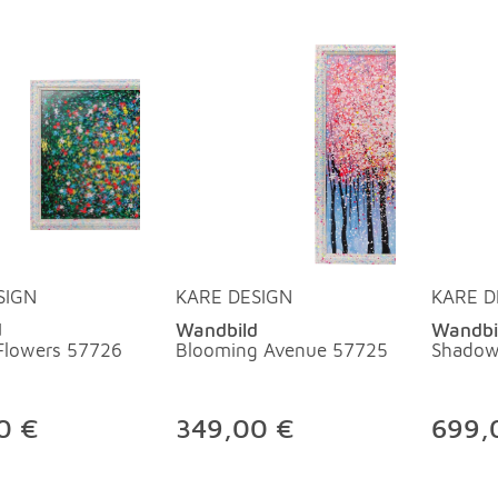
SIGN
KARE DESIGN
KARE D
d
Wandbild
Wandbi
 Flowers 57726
Blooming Avenue 57725
Shadow
0 €
349,00 €
699,