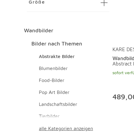
Größe
Wandbilder
Wandbilder Überspringen
Bilder nach Themen Überspringen
Bilder nach Themen
KARE DE
Abstrakte Bilder
Wandbild
Abstract
Blumenbilder
sofort verf
Food-Bilder
Pop Art Bilder
489,0
Landschaftsbilder
Tierbilder
alle Kategorien anzeigen