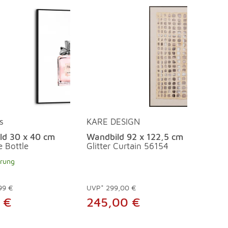
s
KARE DESIGN
ld 30 x 40 cm
Wandbild 92 x 122,5 cm
 Bottle
Glitter Curtain 56154
erung
99 €
UVP*
299,00 €
 €
245,00 €