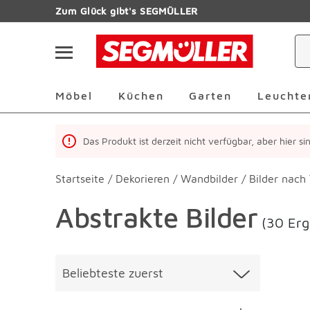
Zum Hauptinhalt
Zum Glück gibt's SEGMÜLLER
Navigation überspringen
Möbel Überspringen
Küchen Überspringen
Garten Übersp
Möbel
Küchen
Garten
Leuchte
Das Produkt ist derzeit nicht verfügbar, aber hier s
Startseite
/
Dekorieren
/
Wandbilder
/
Bilder nac
Abstrakte Bilder
(30 Erg
Überspringen
Liste üb
Beliebteste zuerst