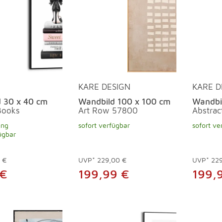
KARE DESIGN
KARE D
 30 x 40 cm
Wandbild 100 x 100 cm
Wandbi
Books
Art Row 57800
Abstrac
ung
sofort verfügbar
sofort ve
ügbar
9 €
UVP*
229,00 €
UVP*
22
 €
199,99 €
199,