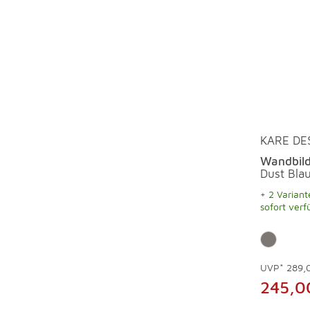
KARE DE
Wandbild
Dust Bla
+ 2 Variant
sofort verf
UVP*
289,
245,0