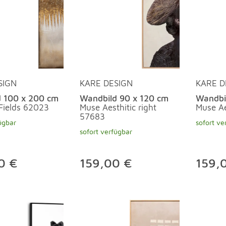
SIGN
KARE DESIGN
KARE D
 100 x 200 cm
Wandbild 90 x 120 cm
Wandbi
 Fields 62023
Muse Aesthitic right
Muse Ae
57683
ügbar
sofort ve
sofort verfügbar
0 €
159,00 €
159,