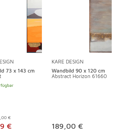
ESIGN
KARE DESIGN
ld 73 x 143 cm
Wandbild 90 x 120 cm
t
Abstract Horizon 61660
rfügbar
,00 €
99 €
189,00 €