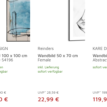
SIGN
Reinders
KARE D
 100 x 100 cm
Wandbild 50 x 70 cm
Wandbi
u 54196
Female
Abstrac
en
inkl. Lieferung
sofort ve
ügbar
sofort verfügbar
00 €
UVP*
28,59 €
UVP*
199
0 €
22,99 €
119,