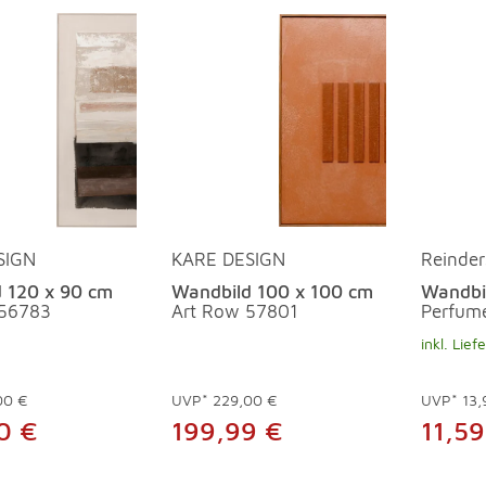
SIGN
KARE DESIGN
Reinder
 120 x 90 cm
Wandbild 100 x 100 cm
Wandbi
 56783
Art Row 57801
Perfume
inkl. Lief
00 €
UVP*
229,00 €
UVP*
13,
0 €
199,99 €
11,59