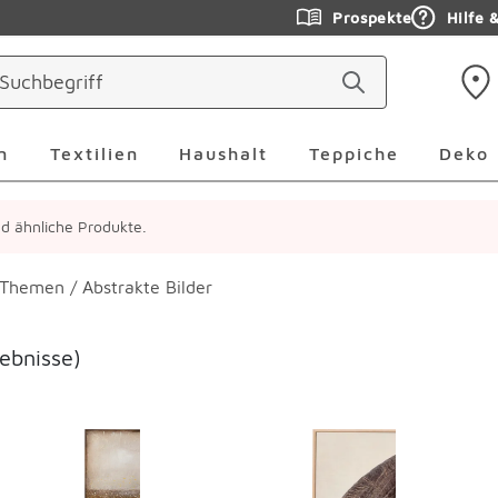
Prospekte
Hilfe 
ringen
Leuchten Überspringen
Textilien Überspringen
Haushalt Überspringen
Teppiche Ü
n
Textilien
Haushalt
Teppiche
Deko
ind ähnliche Produkte.
h Themen
/
Abstrakte Bilder
ebnisse)
erspringen